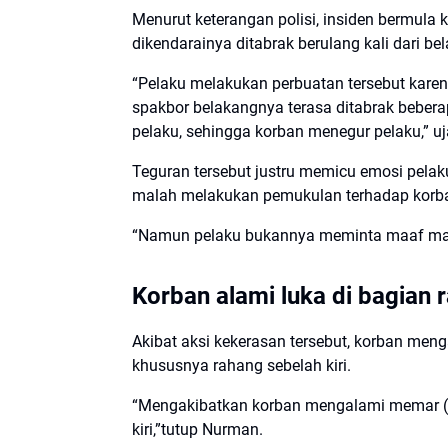
Menurut keterangan polisi, insiden bermula
dikendarainya ditabrak berulang kali dari be
“Pelaku melakukan perbuatan tersebut kare
spakbor belakangnya terasa ditabrak beberap
pelaku, sehingga korban menegur pelaku,” uja
Teguran tersebut justru memicu emosi pel
malah melakukan pemukulan terhadap korba
“Namun pelaku bukannya meminta maaf mal
Korban alami luka di bagian 
Akibat aksi kekerasan tersebut, korban me
khususnya rahang sebelah kiri.
“Mengakibatkan korban mengalami memar (b
kiri,”tutup Nurman.