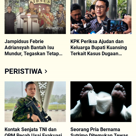
Jampidsus Febrie
KPK Periksa Ajudan dan
Adriansyah Bantah Isu
Keluarga Bupati Kuansing
Mundur, Tegaskan Tetap
Terkait Kasus Dugaan
Fokus Tangani Kasus
Korupsi
Korupsi
PERISTIWA
Kontak Senjata TNI dan
Seorang Pria Bernama
OPM Pecah Usai Evakuasi
Sutrimo Ditemukan Tewas