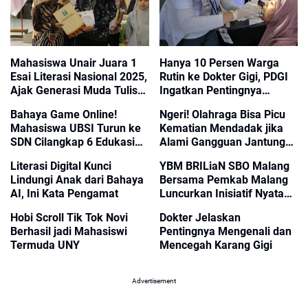
Mahasiswa Unair Juara 1
Hanya 10 Persen Warga
Esai Literasi Nasional 2025,
Rutin ke Dokter Gigi, PDGI
Ajak Generasi Muda Tulis
Ingatkan Pentingnya
Ulang Sejarah Bangsa
Periksa Dini
Bahaya Game Online!
Ngeri! Olahraga Bisa Picu
Mahasiswa UBSI Turun ke
Kematian Mendadak jika
SDN Cilangkap 6 Edukasi
Alami Gangguan Jantung
150 Siswa
Ini
Literasi Digital Kunci
YBM BRILiaN SBO Malang
Lindungi Anak dari Bahaya
Bersama Pemkab Malang
AI, Ini Kata Pengamat
Luncurkan Inisiatif Nyata
Cegah Stunting di Desa
Hobi Scroll Tik Tok Novi
Dokter Jelaskan
Ngasem
Berhasil jadi Mahasiswi
Pentingnya Mengenali dan
Termuda UNY
Mencegah Karang Gigi
Advertisement