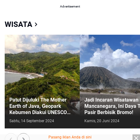
Advertisement
WISATA
Patut Dijuluki The Mother
Jadi Incaran Wisatawan
Earth of Java, Geopark
Mancanegara, Ini Daya T
Kebumen Diakui UNESCO
Pasir Berbisik Bromo!
Sebagai Warisan Geologi
Sabtu, 14 September 2024
Kamis, 20 Juni 2024
Dunia
Pasang iklan Anda di sini