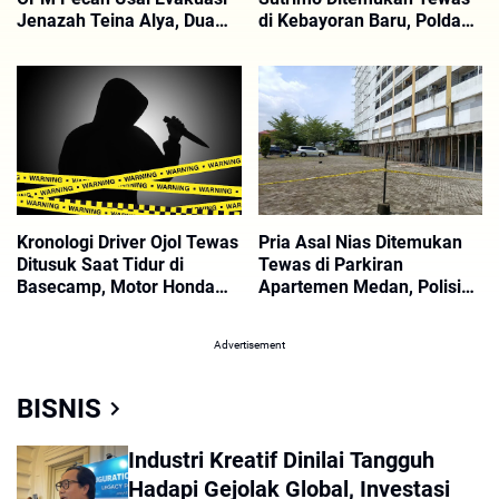
Jenazah Teina Alya, Dua
di Kebayoran Baru, Polda
Anggota OPM Tewas
Metro Masih Selidiki
Penyebabnya
Kronologi Driver Ojol Tewas
Pria Asal Nias Ditemukan
Ditusuk Saat Tidur di
Tewas di Parkiran
Basecamp, Motor Honda
Apartemen Medan, Polisi
PCX dan Ponsel Dibawa
Selidiki Dugaan Jatuh dari
Kabur
Lantai 12
Advertisement
BISNIS
Industri Kreatif Dinilai Tangguh
Hadapi Gejolak Global, Investasi