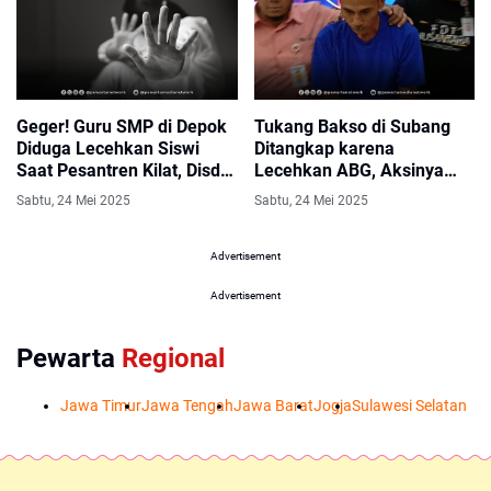
Geger! Guru SMP di Depok
Tukang Bakso di Subang
Diduga Lecehkan Siswi
Ditangkap karena
Saat Pesantren Kilat, Disdik
Lecehkan ABG, Aksinya
dan Polisi Bertindak
Viral Gegerkan Warganet
Sabtu, 24 Mei 2025
Sabtu, 24 Mei 2025
Advertisement
Advertisement
Pewarta
Regional
Jawa Timur
Jawa Tengah
Jawa Barat
Jogja
Sulawesi Selatan