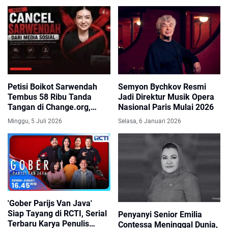
Petisi Boikot Sarwendah
Semyon Bychkov Resmi
Tembus 58 Ribu Tanda
Jadi Direktur Musik Opera
Tangan di Change.org,
Nasional Paris Mulai 2026
Emma Warokka: Ya Allah,
Minggu, 5 Juli 2026
Selasa, 6 Januari 2026
Mengerikan!
'Gober Parijs Van Java'
Siap Tayang di RCTI, Serial
Penyanyi Senior Emilia
Terbaru Karya Penulis
Contessa Meninggal Dunia,