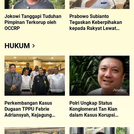
Jokowi Tanggapi Tuduhan
Prabowo Subianto
Pimpinan Terkorup oleh
Tegaskan Keberpihakan
OCCRP
kepada Rakyat Lewat
Kebijakan PPN 12 Persen
untuk Barang Mewah
HUKUM
Perkembangan Kasus
Polri Ungkap Status
Dugaan TPPU Febrie
Konglomerat Tan Kian
Adriansyah, Kejagung
dalam Kasus Korupsi
Periksa 24 Saksi dan
Febrie Adriansyah
Tetapkan Tersangka Baru