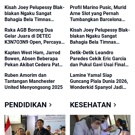
Kisah Joey Pelupessy Blak-
Profil Marino Pusic, Murid
blakan Ngaku Sangat
Arne Slot yang Pernah
Bahagia Bela Timnas
Tumbangkan Barcelona
Indonesia
Kini Tangani Al Ahli
Raka AGB Borong Dua
Kisah Joey Pelupessy Blak-
Gelar Juara di DETEC
blakan Ngaku Sangat
K3N7O3N9 Open, Percaya
Bahagia Bela Timnas
Diri Sambut Turnamen
Indonesia
Kapten West Ham, Jarrod
Detik-Detik Leandro
Ambarawa
Bowen, Absen Beberapa
Paredes Cekik Eric Garcia
Pekan Akibat Cedera Patah
dan Pukul Gavi Usai Final
Kaki
Piala Dunia 2026
Ruben Amorim dan
Lamine Yamal Siap
Tantangan Manchester
Guncang Piala Dunia 2026,
United Menyongsong 2025
Wonderkid Spanyol Jadi
Sorotan Usai Pecahkan
Rekor Dunia
PENDIDIKAN
KESEHATAN