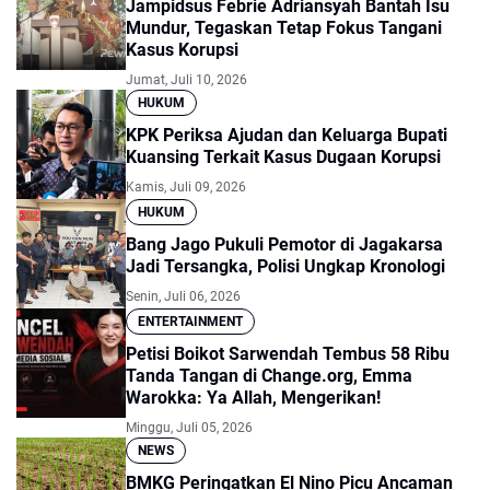
Jampidsus Febrie Adriansyah Bantah Isu
Mundur, Tegaskan Tetap Fokus Tangani
Kasus Korupsi
Jumat, Juli 10, 2026
HUKUM
KPK Periksa Ajudan dan Keluarga Bupati
Kuansing Terkait Kasus Dugaan Korupsi
Kamis, Juli 09, 2026
HUKUM
Bang Jago Pukuli Pemotor di Jagakarsa
Jadi Tersangka, Polisi Ungkap Kronologi
Senin, Juli 06, 2026
ENTERTAINMENT
Petisi Boikot Sarwendah Tembus 58 Ribu
Tanda Tangan di Change.org, Emma
Warokka: Ya Allah, Mengerikan!
Minggu, Juli 05, 2026
NEWS
BMKG Peringatkan El Nino Picu Ancaman