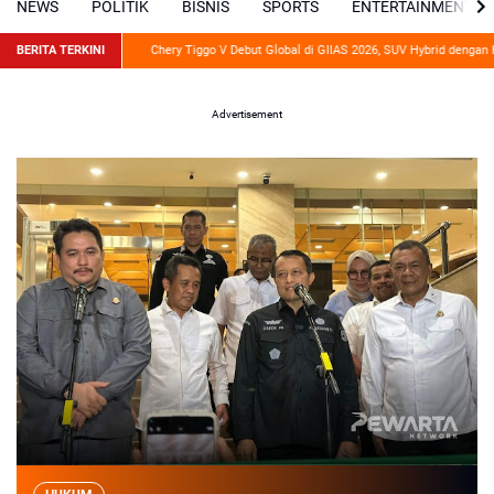
NEWS
POLITIK
BISNIS
SPORTS
ENTERTAINMENT
BERITA TERKINI
Chery Tiggo V Debut Global di GIIAS 2026, SUV Hybrid dengan Konsep 3 in 1 Bisa J
Advertisement