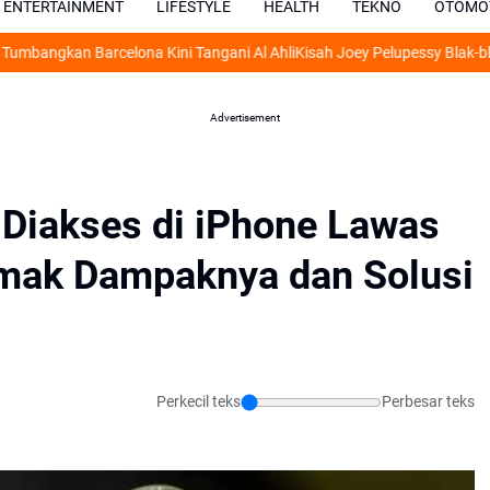
ENTERTAINMENT
LIFESTYLE
HEALTH
TEKNO
OTOMO
n Barcelona Kini Tangani Al Ahli
Kisah Joey Pelupessy Blak-blakan Ngak
Advertisement
Diakses di iPhone Lawas
imak Dampaknya dan Solusi
Perkecil teks
Perbesar teks