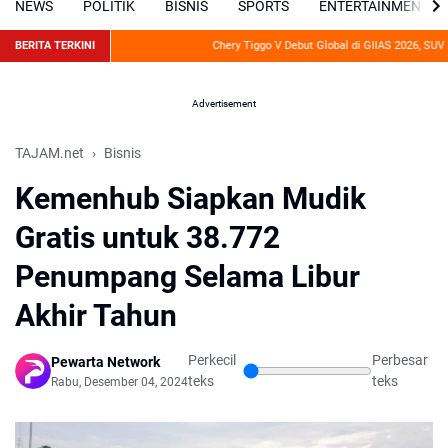
NEWS
POLITIK
BISNIS
SPORTS
ENTERTAINMENT
BERITA TERKINI
Chery Tiggo V Debut Global di GIIAS 2026, SUV Hybri
Advertisement
TAJAM.net
Bisnis
Kemenhub Siapkan Mudik
Gratis untuk 38.772
Penumpang Selama Libur
Akhir Tahun
Perkecil
Perbesar
Pewarta Network
teks
teks
Rabu, Desember 04, 2024