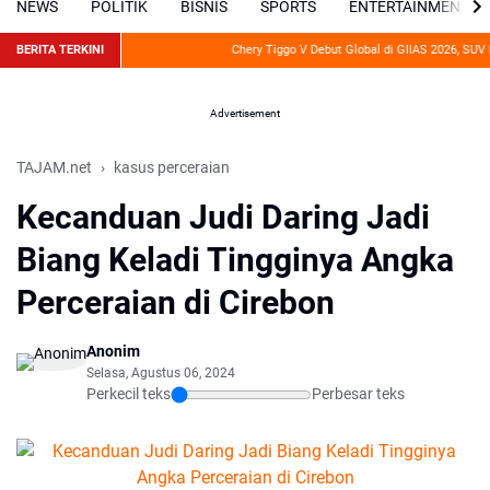
NEWS
POLITIK
BISNIS
SPORTS
ENTERTAINMENT
BERITA TERKINI
Chery Tiggo V Debut Global di GIIAS 2026, SUV Hyb
Advertisement
TAJAM.net
kasus perceraian
Kecanduan Judi Daring Jadi
Biang Keladi Tingginya Angka
Perceraian di Cirebon
Anonim
Selasa, Agustus 06, 2024
Perkecil teks
Perbesar teks