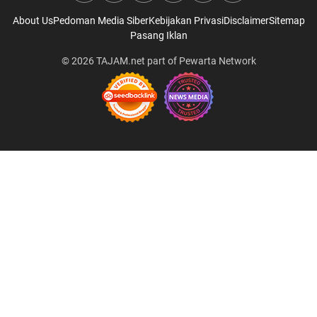
About Us
Pedoman Media Siber
Kebijakan Privasi
Disclaimer
Sitemap
Pasang Iklan
© 2026
TAJAM.net
part of
Pewarta Network