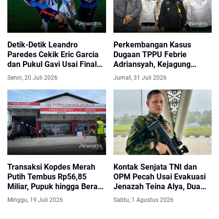
Detik-Detik Leandro
Perkembangan Kasus
Paredes Cekik Eric Garcia
Dugaan TPPU Febrie
dan Pukul Gavi Usai Final
Adriansyah, Kejagung
Piala Dunia 2026
Periksa 24 Saksi dan
Senin, 20 Juli 2026
Jumat, 31 Juli 2026
Tetapkan Tersangka Baru
Transaksi Kopdes Merah
Kontak Senjata TNI dan
Putih Tembus Rp56,85
OPM Pecah Usai Evakuasi
Miliar, Pupuk hingga Beras
Jenazah Teina Alya, Dua
Jadi Produk Paling Laris
Anggota OPM Tewas
Minggu, 19 Juli 2026
Sabtu, 1 Agustus 2026