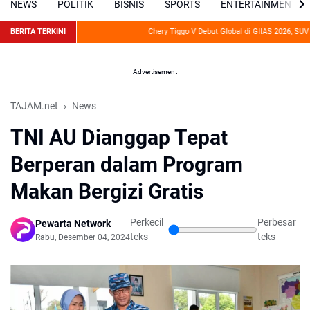
NEWS
POLITIK
BISNIS
SPORTS
ENTERTAINMENT
BERITA TERKINI
Chery Tiggo V Debut Global di GIIAS 2026, SUV Hyb
Advertisement
TAJAM.net
News
TNI AU Dianggap Tepat
Berperan dalam Program
Makan Bergizi Gratis
Perkecil
Perbesar
Pewarta Network
teks
teks
Rabu, Desember 04, 2024