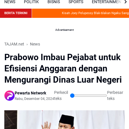
NEWS
POLITIK
BISNIS
SPORTS
ENTERTAINMENT
BERITA TERKINI
Kisah Joey Pelupessy Blak-blakan Ngaku Sangat Ba
Advertisement
TAJAM.net
News
Prabowo Imbau Pejabat untuk
Efisiensi Anggaran dengan
Mengurangi Dinas Luar Negeri
Perkecil
Perbesar
Pewarta Network
teks
teks
Rabu, Desember 04, 2024