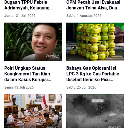
Dugaan TPPU Febrie
OPM Pecah Usai Evakuasi
Adriansyah, Kejagung
Jenazah Teina Alya, Dua
Periksa 24 Saksi dan
Anggota OPM Tewas
Jumat, 31 Juli 2026
Sabtu, 1 Agustus 2026
Tetapkan Tersangka Baru
Polri Ungkap Status
Bahaya Gas Oplosan! Isi
Konglomerat Tan Kian
LPG 3 Kg ke Gas Portable
dalam Kasus Korupsi
Disebut Berisiko Picu
Febrie Adriansyah
Ledakan
Senin, 13 Juli 2026
Sabtu, 25 Juli 2026