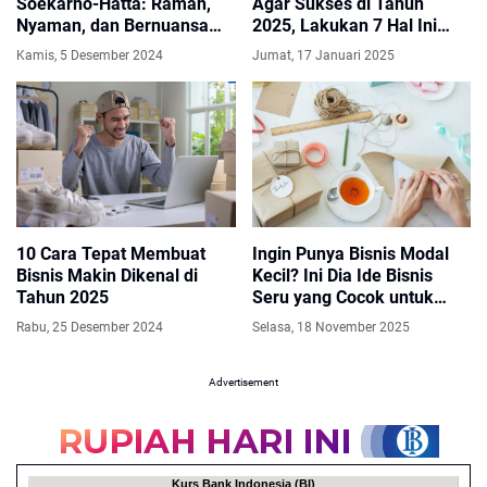
Soekarno-Hatta: Ramah,
Agar Sukses di Tahun
Nyaman, dan Bernuansa
2025, Lakukan 7 Hal Ini
Budaya
Agar Penginapan Disukai
Kamis, 5 Desember 2024
Jumat, 17 Januari 2025
Pengunjung
10 Cara Tepat Membuat
Ingin Punya Bisnis Modal
Bisnis Makin Dikenal di
Kecil? Ini Dia Ide Bisnis
Tahun 2025
Seru yang Cocok untuk
Pemula
Rabu, 25 Desember 2024
Selasa, 18 November 2025
Advertisement