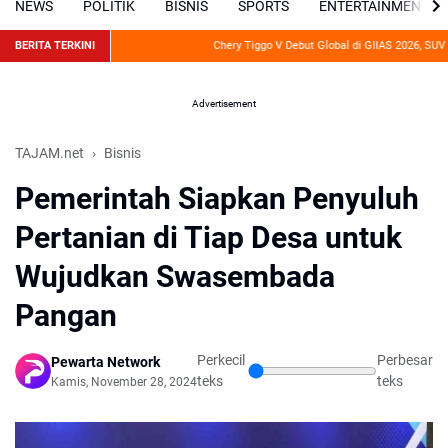
NEWS
POLITIK
BISNIS
SPORTS
ENTERTAINMENT
BERITA TERKINI
Chery Tiggo V Debut Global di GIIAS 2026, SUV Hybri
Advertisement
TAJAM.net
Bisnis
Pemerintah Siapkan Penyuluh
Pertanian di Tiap Desa untuk
Wujudkan Swasembada
Pangan
Perkecil
Perbesar
Pewarta Network
teks
teks
Kamis, November 28, 2024