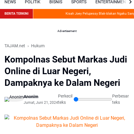
NEWS
POLITIK
BISNIS
SPORTS
ENTERTAINMENT
BERITA TERKINI
Kisah Joey Pelupessy Blak-blakan Ngaku Sangat 
Advertisement
TAJAM.net
Hukum
Kompolnas Sebut Markas Judi
Online di Luar Negeri,
Dampaknya ke Dalam Negeri
Perkecil
Perbesar
Anonim
teks
teks
Jumat, Juni 21, 2024