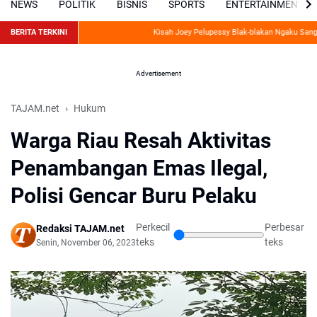
NEWS
POLITIK
BISNIS
SPORTS
ENTERTAINMENT
BERITA TERKINI
Kisah Joey Pelupessy Blak-blakan Ngaku Sangat Ba
Advertisement
TAJAM.net
Hukum
Warga Riau Resah Aktivitas
Penambangan Emas Ilegal,
Polisi Gencar Buru Pelaku
Perkecil
Perbesar
Redaksi TAJAM.net
teks
teks
Senin, November 06, 2023