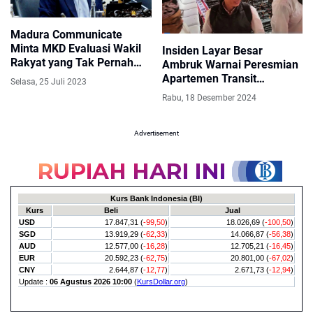
Madura Communicate
Minta MKD Evaluasi Wakil
Insiden Layar Besar
Rakyat yang Tak Pernah
Ambruk Warnai Peresmian
Turun ke Dapil
Apartemen Transit
Selasa, 25 Juli 2023
Rancaekek oleh AHY
Rabu, 18 Desember 2024
Advertisement